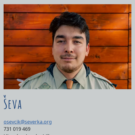
Ševa
osevcik@severka.org
731 019 469