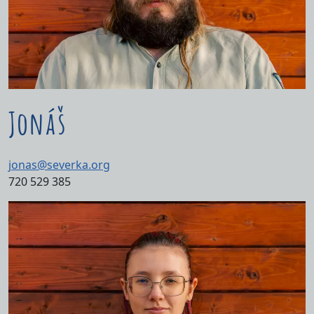
Jonáš
jonas@severka.org
720 529 385