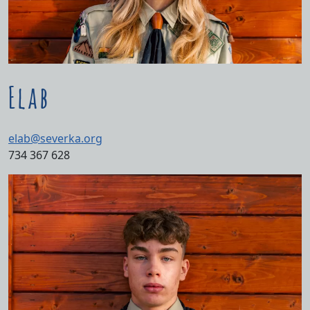
Elab
elab@severka.org
734 367 628