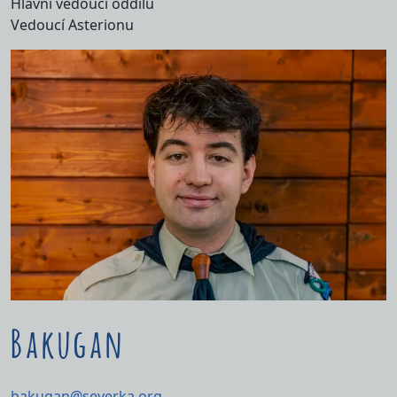
Hlavní vedoucí oddílu
Vedoucí Asterionu
Bakugan
bakugan@severka.org