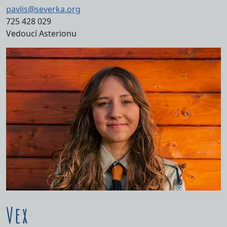
pavlis@severka.org
725 428 029
Vedoucí Asterionu
Vex