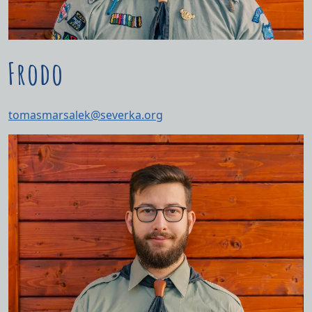
Frodo
tomasmarsalek@severka.org