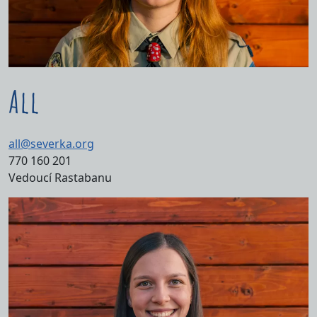
All
all@severka.org
770 160 201
Vedoucí Rastabanu