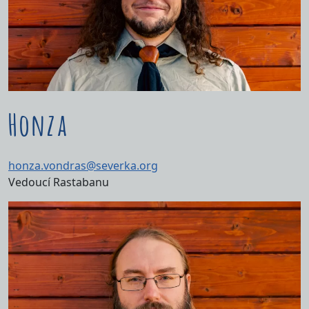
Honza
honza.vondras@severka.org
Vedoucí Rastabanu