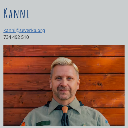
Kanni
kanni@severka.org
734 492 510